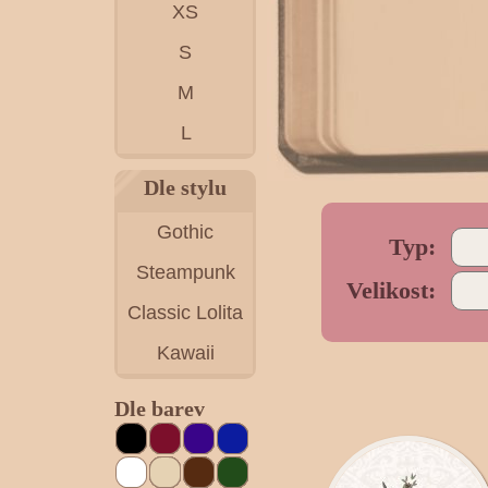
XS
S
M
L
Dle stylu
Gothic
Typ:
Steampunk
Velikost:
Classic Lolita
Kawaii
Dle barev