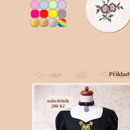
Příklad
náhrdelník
200 Kč