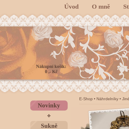
Úvod
O mně
S
Nákupní košík:
0 ,- Kč
E-Shop
•
Náhrdelníky
•
Jin
Novinky
✤
Sukně