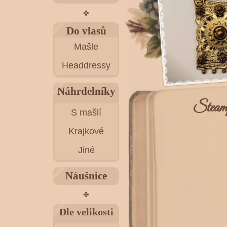
✤
Do vlasů
Mašle
Headdressy
Náhrdelníky
Steam
S mašlí
Krajkové
Jiné
Náušnice
✤
Dle velikosti