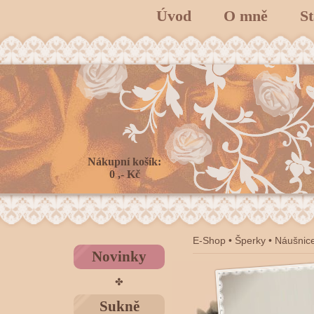
Úvod
O mně
S
Nákupní košík:
0 ,- Kč
E-Shop
•
Šperky
•
Náušnic
Novinky
✤
Sukně