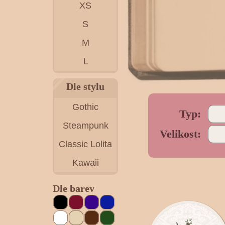
XS
S
M
L
Dle stylu
Gothic
Typ:
Steampunk
Velikost:
Classic Lolita
Kawaii
Dle barev