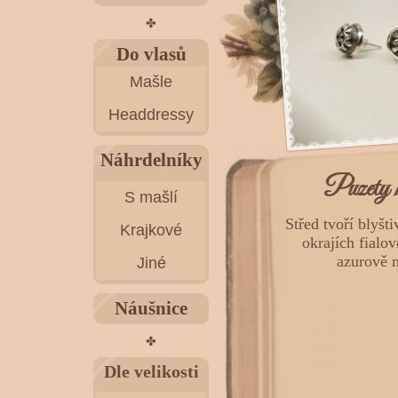
✤
Do vlasů
Mašle
Headdressy
Náhrdelníky
Puzety 
S mašlí
Střed tvoří blyšti
Krajkové
okrajích fialov
azurově 
Jiné
Náušnice
✤
Dle velikosti