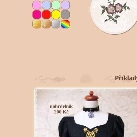
Příklad
náhrdelník
200 Kč