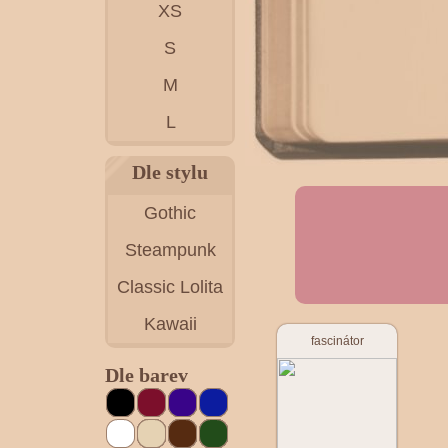
XS
S
M
L
Dle stylu
Gothic
Steampunk
Classic Lolita
Kawaii
fascinátor
Dle barev