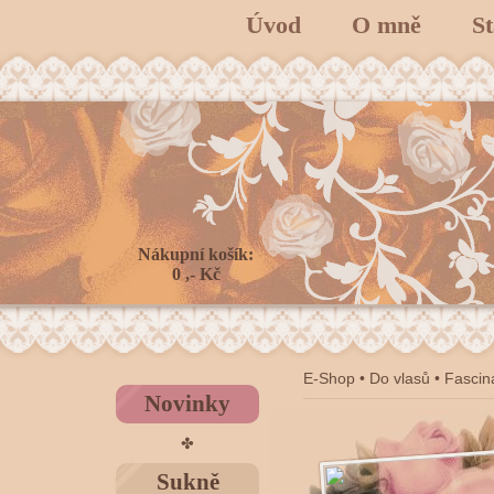
Úvod
O mně
S
Nákupní košík:
0 ,- Kč
E-Shop
•
Do vlasů
•
Fascin
Novinky
✤
Sukně