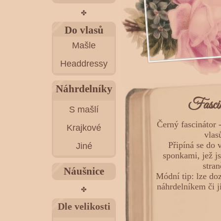
✤
Do vlasů
Mašle
Headdressy
Náhrdelníky
Fascin
S mašlí
Černý fascinátor 
Krajkové
vlas
Připíná se do 
Jiné
sponkami, jež j
stran
Náušnice
Módní tip: lze do
náhrdelníkem či 
✤
Dle velikosti